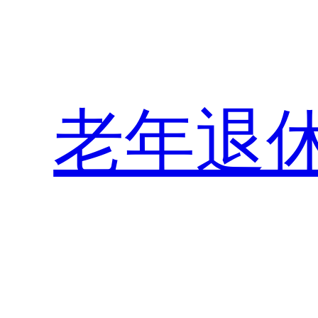
跳
至
内
容
老年退