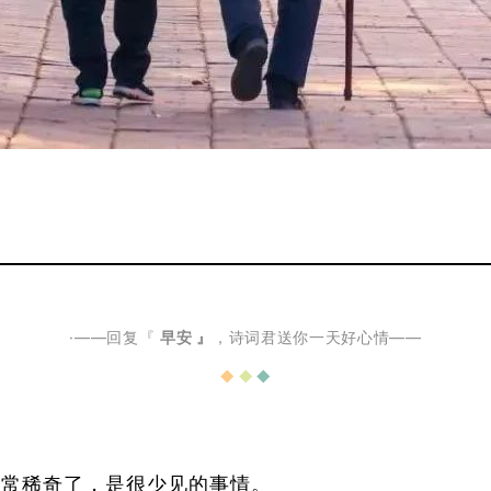
·——回复『
早安 』
，诗词君送你一天好心情——
◆
◆
◆
非常稀奇了，是很少见的事情。