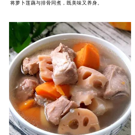
将萝卜莲藕与排骨同煮，既美味又养身。