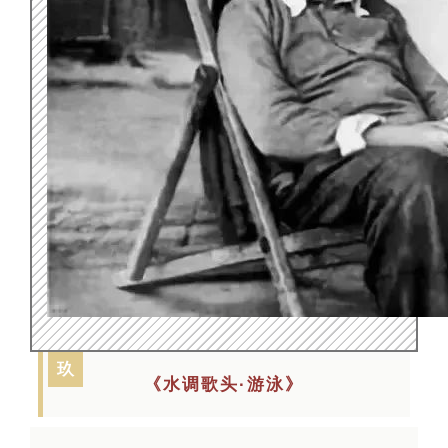
玖
《水调歌头·游泳》