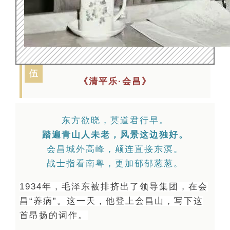
伍
《清平乐·会昌》
东方欲晓，莫道君行早。
踏遍青山人未老，风景这边独好。
会昌城外高峰，颠连直接东溟。
战士指看南粤，更加郁郁葱葱。
1934年，毛泽东被排挤出了领导集团，在会
昌“养病”。
这一天，他登上会昌山，写下这
首昂扬的词作。