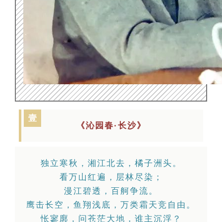
壹
《沁园春·长沙》
独立寒秋，湘江北去，橘子洲头。
看万山红遍，层林尽染；
漫江碧透，百舸争流。
鹰击长空，鱼翔浅底，万类霜天竞自由。
怅寥廓，问苍茫大地，谁主沉浮？