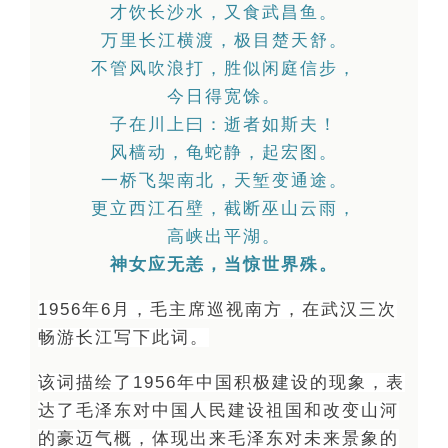
才饮长沙水，又食武昌鱼。
万里长江横渡，极目楚天舒。
不管风吹浪打，胜似闲庭信步，
今日得宽馀。
子在川上曰：逝者如斯夫！
风樯动，龟蛇静，起宏图。
一桥飞架南北，天堑变通途。
更立西江石壁，截断巫山云雨，
高峡出平湖。
神女应无恙，当惊世界殊。
1956年6月，毛主席巡视南方，在武汉三次
畅游长江写下此词。
该词描绘了1956年中国积极建设的现象，表
达了毛泽东对中国人民建设祖国和改变山河
的豪迈气概，体现出来毛泽东对未来景象的