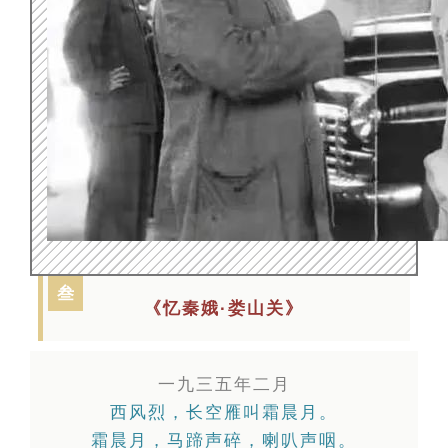
叁
《忆秦娥·娄山关》
一九三五年二月
西风烈，长空雁叫霜晨月。
霜晨月，马蹄声碎，喇叭声咽。