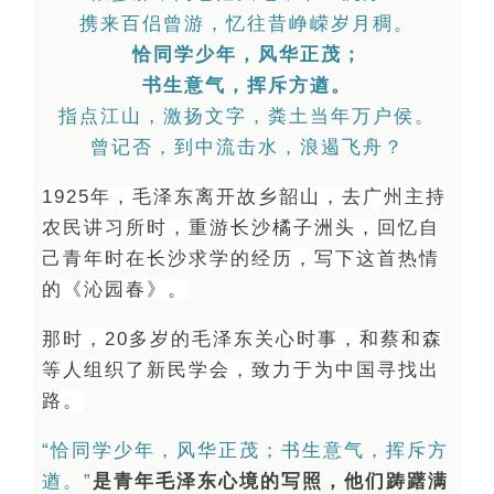
携来百侣曾游，忆往昔峥嵘岁月稠。
恰同学少年，风华正茂；
书生意气，挥斥方遒。
指点江山，激扬文字，粪土当年万户侯。
曾记否，到中流击水，浪遏飞舟？
1925年，毛泽东离开故乡韶山，去广州主持
农民讲习所时，重游长沙橘子洲头，回忆自
己青年时在长沙求学的经历，写下这首热情
的《沁园春》。
那时，20多岁的毛泽东关心时事，和蔡和森
等人组织了新民学会，致力于为中国寻找出
路。
“恰同学少年，风华正茂；书生意气，挥斥方
遒。”
是青年毛泽东心境的写照，他们踌躇满