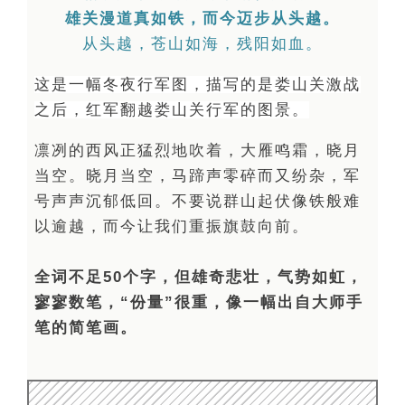
雄关漫道真如铁，而今迈步从头越。
从头越，苍山如海，残阳如血。
这是一幅冬夜行军图，描写的是娄山关激战
之后，红军翻越娄山关行军的图景。
凛冽的西风正猛烈地吹着，大雁鸣霜，晓月
当空。
晓月当空，马蹄声零碎而又纷杂，军
号声声沉郁低回。
不要说群山起伏像铁般难
以逾越，而今让我们重振旗鼓向前。
全词不足50个字，但雄奇悲壮，气势如虹，
寥寥数笔，“份量”很重，像一幅出自大师手
笔的简笔画。