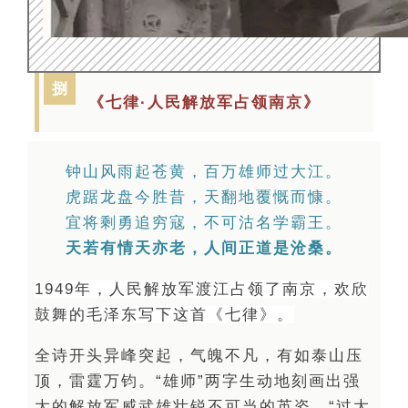
捌
《七律·人民解放军占领南京》
钟山风雨起苍黄，百万雄师过大江。
虎踞龙盘今胜昔，天翻地覆慨而慷。
宜将剩勇追穷寇，不可沽名学霸王。
天若有情天亦老，人间正道是沧桑。
1949年，人民解放军渡江占领了南京，欢欣
鼓舞的毛泽东写下这首《七律》。
全诗开头异峰突起，气魄不凡，有如泰山压
顶，雷霆万钧。
“雄师”两字生动地刻画出强
大的解放军威武雄壮锐不可当的英姿。
“过大