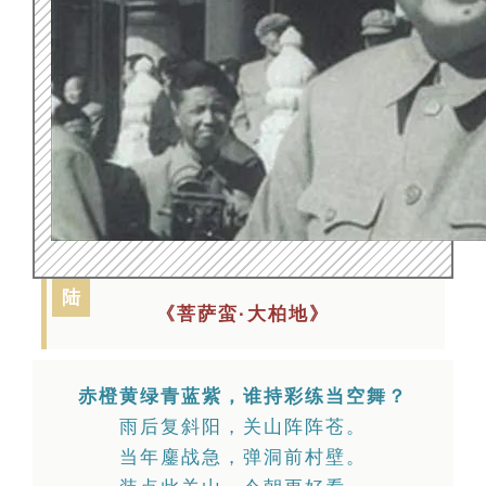
陆
《菩萨蛮·大柏地》
赤橙黄绿青蓝紫，谁持彩练当空舞？
雨后复斜阳，关山阵阵苍。
当年鏖战急，弹洞前村壁。