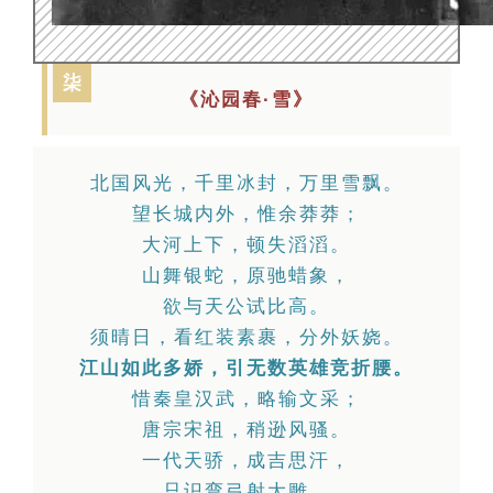
柒
《沁园春·雪》
北国风光，千里冰封，万里雪飘。
望长城内外，惟余莽莽；
大河上下，顿失滔滔。
山舞银蛇，原驰蜡象，
欲与天公试比高。
须晴日，看红装素裹，分外妖娆。
江山如此多娇，引无数英雄竞折腰。
惜秦皇汉武，略输文采；
唐宗宋祖，稍逊风骚。
一代天骄，成吉思汗，
只识弯弓射大雕。