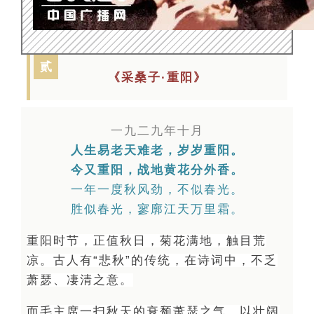
贰
《采桑子·重阳》
一九二九年十月
人生易老天难老，岁岁重阳。
今又重阳，战地黄花分外香。
一年一度秋风劲，不似春光。
胜似春光，寥廓江天万里霜。
重阳时节，正值秋日，菊花满地，触目荒
凉。
古人有“悲秋”的传统，在诗词中，不乏
萧瑟、凄清之意。
而毛主席一扫秋天的衰颓萧瑟之气，以壮阔