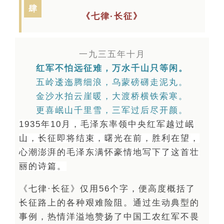
肆
《七律·长征》
一九三五年十月
红军不怕远征难，万水千山只等闲。
五岭逶迤腾细浪，乌蒙磅礴走泥丸。
金沙水拍云崖暖，大渡桥横铁索寒。
更喜岷山千里雪，三军过后尽开颜。
1935年10月，毛泽东率领中央红军越过岷
山，长征即将结束，曙光在前，胜利在望，
心潮澎湃的毛泽东满怀豪情地写下了这首壮
丽的诗篇。
《七律·长征》仅用56个字，便高度概括了
长征路上的各种艰难险阻。
通过生动典型的
事例，热情洋溢地赞扬了中国工农红军不畏