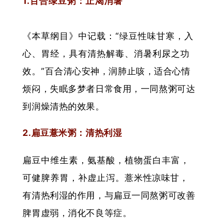
1.百合绿豆粥：止渴消暑
《本草纲目》中记载：“绿豆性味甘寒，入
心、胃经，具有清热解毒、消暑利尿之功
效。”
百合清心安神，润肺止咳，适合心情
烦闷，失眠多梦者日常食用，一同熬粥可达
到润燥清热的效果。
2.扁豆薏米粥：清热利湿
扁豆中维生素，氨基酸，植物蛋白丰富，
可健脾养胃，补虚止泻。
薏米性凉味甘，
有清热利湿的作用，与扁豆一同熬粥可改善
脾胃虚弱，消化不良等症。