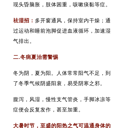
现头昏脑胀，肢体困重，咳嗽痰黏等症。
祛湿招：
多开窗通风，保持室内干燥；通
过运动和睡前泡脚促进血液循环，加速湿
气排出。
二.冬病夏治需警惕
冬为阴，夏为阳。人体常常阳气不足，到
了冬季气候阴盛阳衰，易受阴寒之邪。
腹泻，风湿，慢性支气管炎，手脚冰凉等
症便会反复发作，甚至加重。
大暑时节，至盛的阳热之气可温通身体的